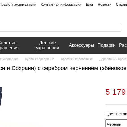
Правила эксплуатации
Контактная информация
Блог
Новости
Стран
Золотые
Детские
Аксессуары
Подарки
Рас
крашения
украшения
е украшения
Кулоны серебряные
Крестики серебряные
Деревянный Крест 
си и Сохрани) с серебром чернением (эбеновое
5 179
Цвет вста