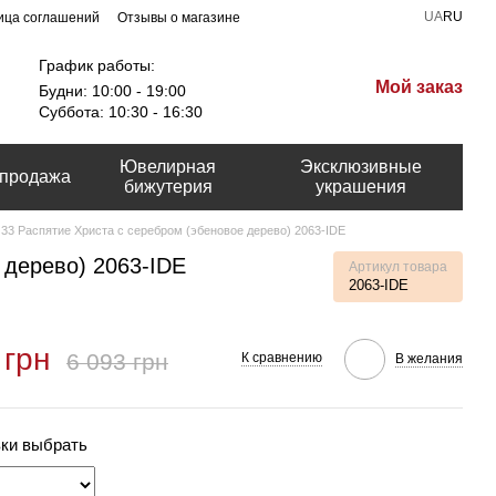
UA
RU
ица соглашений
Отзывы о магазине
График работы:
Мой заказ
Будни: 10:00 - 19:00
Суббота: 10:30 - 16:30
Ювелирная
Эксклюзивные
продажа
бижутерия
украшения
33 Распятие Христа с серебром (эбеновое дерево) 2063-IDE
 дерево) 2063-IDE
Артикул товара
2063-IDE
 грн
6 093 грн
К сравнению
В желания
вки выбрать