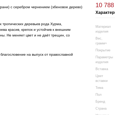
10 788
рани) с серебром чернением (эбеновое дерево)
Характер
х тропических деревьев рода Хурма,
Материал
ева красив, крепок и устойчив к внешним
изделия
ны. Не меняет цвет и не даёт трещин, со
Вес,
грамм≈
Покрытие
 благословение на выпуск от православной
Параметры
изделия
Вставка
Цвет
вставки
Тема
Пол
Бренд
Страна