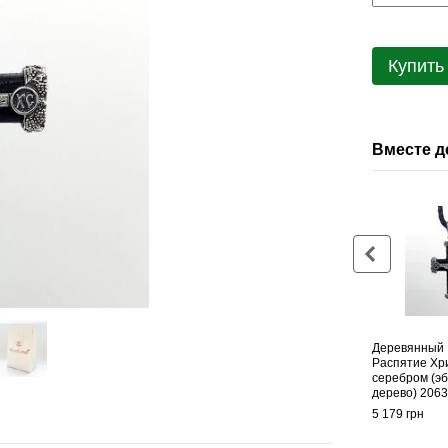
Купить
Вместе 
Деревянный 
Распятие Хр
серебром (э
дерево) 2063
5 179 грн