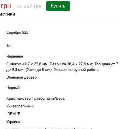
 грн
6 
11 237 грн
Купить
истики
Серебро 925
15 г
Чернение
С ушком 49,7 х 27,8 мм; Без ушка 38,4 х 27,8 мм; Толщина от 7
до 9,3 мм. (Ушко до 6 мм). Украшение ручной работы
Эбеновое дерево
Черный
Христианство/Православие/Вера
Универсальный
IDEAL’E
Украина