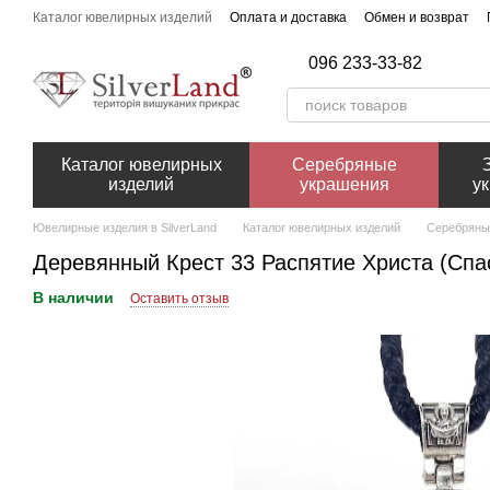
Перейти к основному контенту
Каталог ювелирных изделий
Оплата и доставка
Обмен и возврат
096 233-33-82
Каталог ювелирных
Серебряные
изделий
украшения
у
Ювелирные изделия в SilverLand
Каталог ювелирных изделий
Серебряны
Деревянный Крест 33 Распятие Христа (Спа
В наличии
Оставить отзыв