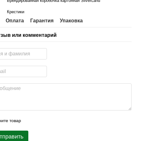
Брендированная коробочка картонная SilverLand
Крестики
Оплата
Гарантия
Упаковка
тзыв или комментарий
ите товар
тправить