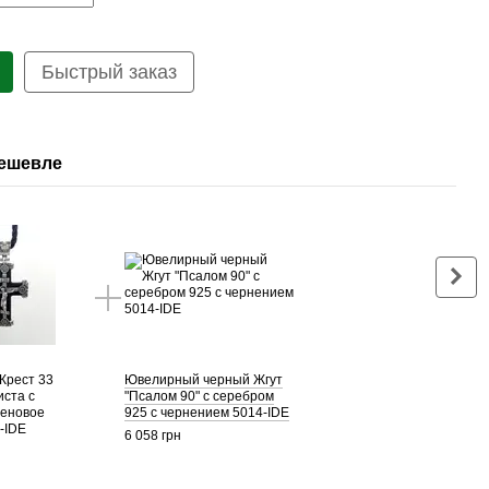
Быстрый заказ
дешевле
Вме
Крест 33
Ювелирный черный Жгут
Дере
иста с
"Псалом 90" с серебром
Расп
беновое
925 с чернением 5014-IDE
сере
-IDE
дере
6 058 грн
5 179