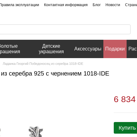
Правила эксплуатации
Контактная информация
Блог
Новости
Стран
Золотые
Детские
Аксессуары
Подарки
Рас
крашения
украшения
Ладанка Георгий Победоносец из серебра 1018-IDE
 из серебра 925 с чернением 1018-IDE
6 834
Купить