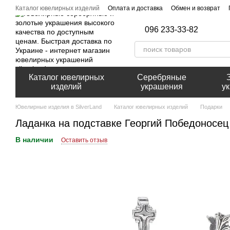
Перейти к основному контенту
Каталог ювелирных изделий
Оплата и доставка
Обмен и возврат
096 233-33-82
Каталог ювелирных
Серебряные
изделий
украшения
у
Ювелирные изделия в SilverLand
Каталог ювелирных изделий
Подарки
Ладанка на подставке Георгий Победоносец
В наличии
Оставить отзыв