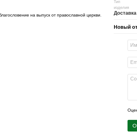
Тип
изделия
Доставка
благословение на выпуск от православной церкви.
Новый о
Оцен
О