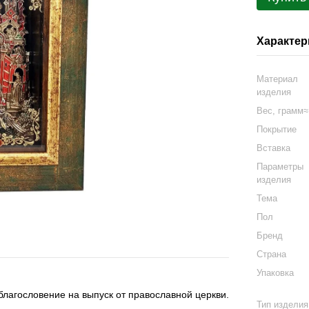
Характер
Материал
изделия
Вес, грамм
Покрытие
Вставка
Параметры
изделия
Тема
Пол
Бренд
Страна
Упаковка
благословение на выпуск от православной церкви.
Тип изделия