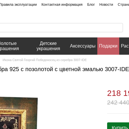
Правила эксплуатации
Контактная информация
Блог
Новости
Стран
Золотые
Детские
Аксессуары
Подарки
Рас
крашения
украшения
Икона Святой Георгий Победоносец из серебра 3007-IDE
ра 925 с позолотой с цветной эмалью 3007-IDE
218 1
242 440
Купить