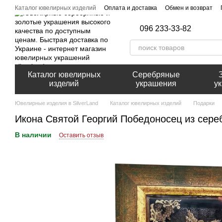
Перейти к основному контенту
Каталог ювелирных изделий
Оплата и доставка
Обмен и возврат
096 233-33-82
Каталог ювелирных
Серебряные
изделий
украшения
у
Ювелирные изделия в SilverLand
Каталог ювелирных изделий
Подарки
Икона Святой Георгий Победоносец из сереб
В наличии
Оставить отзыв