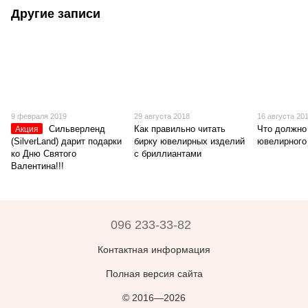
Другие записи
9 февраля 2019
29 августа 2018
16 августа 20
Сильверленд
Как правильно читать
Что должно
Акция
(SilverLand) дарит подарки
бирку ювелирных изделий
ювелирного
ко Дню Святого
с бриллиантами
Валентина!!!
096 233-33-82
Контактная информация
Полная версия сайта
© 2016—2026