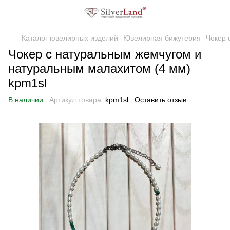
Каталог ювелирных изделий
Ювелирная бижутерия
Чокер 
Чокер с натуральным жемчугом и
натуральным малахитом (4 мм)
kpm1sl
В наличии
Артикул товара:
kpm1sl
Оставить отзыв