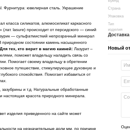
Бренд
sl. Фурнитура: ювелирная сталь. Украшение
Страна
Упаковка
ал класса силикатов, алюмосиликат каркасного
Тип
(лат. lasure) происходит от персидского — синий
изделия
Доставка
 лазурик — сульфатмисткий непрозрачный минерал
. В природном состоянии камень насыщенного
Новый о
Для тех, кто верит в магию камней:
Лазурит –
телями, поможет владельцу наладить связь со
тии. Помогает своему владельцу в обретении
духовное путешествие, стимулирующее духовную и
глубокого спокойствия. Помогает избавиться от
лах.
, зазубрины и т.д. Натуральные обработанные
 и настоящая красота природного минерала.
цвет изделия приведенного на сайте может
Оцен
еальности на незначительные доли мм, по причине