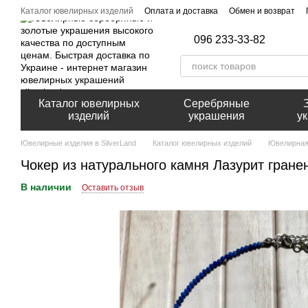
Перейти к основному контенту
Каталог ювелирных изделий
Оплата и доставка
Обмен и возврат
096 233-33-82
Каталог ювелирных
Серебряные
изделий
украшения
у
Ювелирные изделия в SilverLand
Каталог ювелирных изделий
Ювелирная
Чокер из натурального камня Лазурит гранен
В наличии
Оставить отзыв