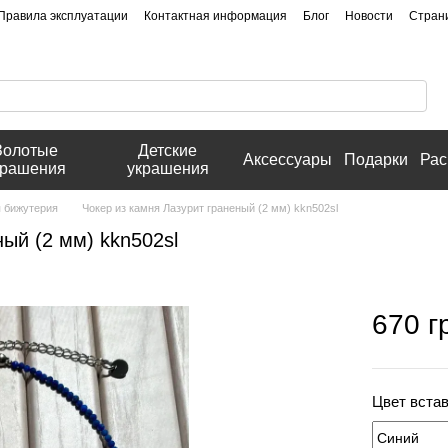
Правила эксплуатации
Контактная информация
Блог
Новости
Стран
Золотые
Детские
Аксессуары
Подарки
Рас
крашения
украшения
 бижутерия
Чокер из камня Лазурит граненый (2 мм) kkn502sl
ый (2 мм) kkn502sl
670 г
Цвет вста