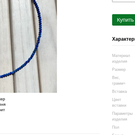
Купить
Характер
Материал
изделия
Размер
Вес,
грамм≈
Вставка
Цвет
вставки
Параметры
изделия
Пол