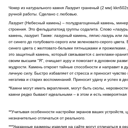
Чокер из натурального камня Лазурит граненый (2 мм) kkn502
ручной работы. Сделано с любовью.
Лазурит (Небесный камень) – полудрагоценный камень, минер
строения. Это фельдшпатоид группы содалита. Слово «лазурь» 
камень, лазурит. Также: лазурный камень, ляпис-лазурь или
от синего до голубовато-серого или зеленовато-серого цвета
синего цвета с желтовато-белыми пятнышками и прожилками.
это защитный камень, который связывается с ангелами-храни
своим высшим "Я", очищает ауру и помогает в духовном разви
мудрости. Камень откроет тайные способности и направит в 
личную силу. Быстро избавляет от стресса и приносит чувство 
негатива и старих воспоминаний. Приносит удачу и успех в де
*Камни могут иметь вкрапления, могут быть сколы, неровности
камни редко бывают идеальными – в этом и есть невероятная
**Учитывая особенности настройки экранов ваших устройств, 
незначительно отличаться от реального.
***Указанные размеры изделия на сайте могут отличаться в р