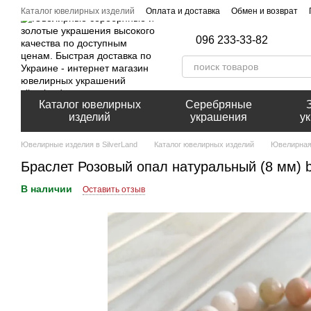
Перейти к основному контенту
Каталог ювелирных изделий
Оплата и доставка
Обмен и возврат
096 233-33-82
Каталог ювелирных
Серебряные
изделий
украшения
у
Ювелирные изделия в SilverLand
Каталог ювелирных изделий
Ювелирная
Браслет Розовый опал натуральный (8 мм) b
В наличии
Оставить отзыв