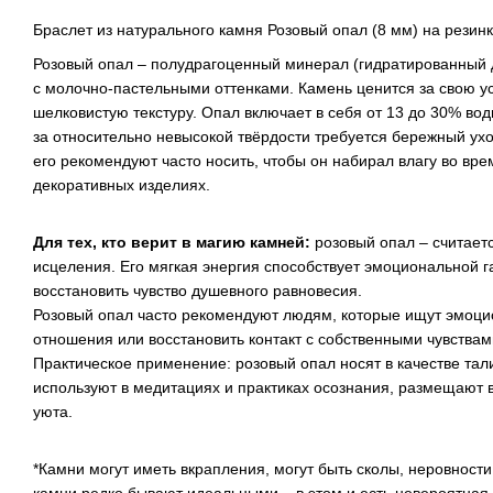
Браслет из натурального камня Розовый опал (8 мм) на резинк
Розовый опал – полудрагоценный минерал (гидратированный 
с молочно-пастельными оттенками. Камень ценится за свою у
шелковистую текстуру. Опал включает в себя от 13 до 30% воды
за относительно невысокой твёрдости требуется бережный ух
его рекомендуют часто носить, чтобы он набирал влагу во вр
декоративных изделиях.
Для тех, кто верит в магию камней:
розовый опал – считает
исцеления. Его мягкая энергия способствует эмоциональной г
восстановить чувство душевного равновесия.
Розовый опал часто рекомендуют людям, которые ищут эмоци
отношения или восстановить контакт с собственными чувствам
Практическое применение: розовый опал носят в качестве та
используют в медитациях и практиках осознания, размещают 
уюта.
*Камни могут иметь вкрапления, могут быть сколы, неровности