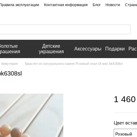
Правила эксплуатации
Контактная информация
Блог
Новости
Стран
Золотые
Детские
Аксессуары
Подарки
Рас
крашения
украшения
 бижутерия
Браслет из натурального камня Розовый опал (8 мм) bk6308sl
k6308sl
1 460
Цвет вста