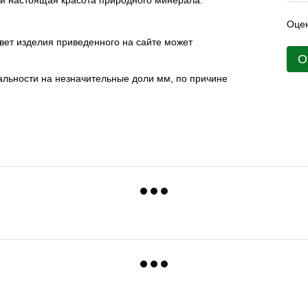
 и настоящая красота природного минерала.
Оцен
цвет изделия приведенного на сайте может
О
еальности на незначительные доли мм, по причине