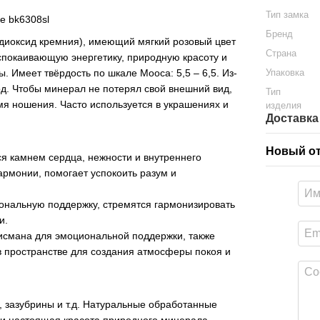
Тип замка
е bk6308sl
Бренд
диоксид кремния), имеющий мягкий розовый цвет
Страна
спокаивающую энергетику, природную красоту и
. Имеет твёрдость по шкале Мооса: 5,5 – 6,5. Из-
Упаковка
од. Чтобы минерал не потерял свой внешний вид,
Тип
емя ношения. Часто используется в украшениях и
изделия
Доставка
Новый о
ся камнем сердца, нежности и внутреннего
армонии, помогает успокоить разум и
ональную поддержку, стремятся гармонизировать
и.
лисмана для эмоциональной поддержки, также
в пространстве для создания атмосферы покоя и
, зазубрины и т.д. Натуральные обработанные