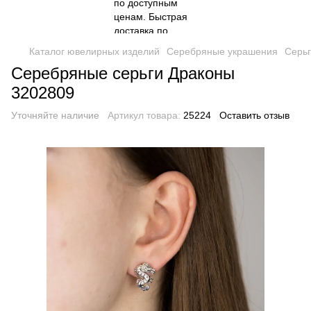
Каталог ювелирных изделий
Серебряные украшения
Серь
Серебряные серьги Драконы
3202809
Уточняйте наличие
Артикул товара:
25224
Оставить отзыв