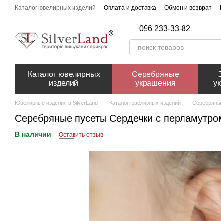
Перейти к основному контенту
Каталог ювелирных изделий
Оплата и доставка
Обмен и возврат
096 233-33-82
Каталог ювелирных
Серебряные
изделий
украшения
у
Ювелирные изделия в SilverLand
Каталог ювелирных изделий
Серебряны
Серебряные пусеты Сердечки с перламутро
В наличии
Оставить отзыв