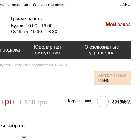
UA
RU
ица соглашений
Отзывы о магазине
График работы:
Мой заказ
Будни: 10:00 - 19:00
Суббота: 10:30 - 16:30
Ювелирная
Эксклюзивные
продажа
бижутерия
украшения
пусеты Сердечки с перламутром 3202421
Артикул товара
23945
 грн
1 818 грн
К сравнению
В желания
вки выбрать