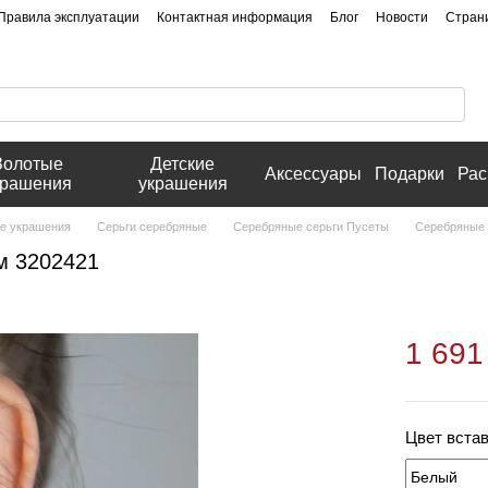
Правила эксплуатации
Контактная информация
Блог
Новости
Стран
Золотые
Детские
Аксессуары
Подарки
Рас
крашения
украшения
е украшения
Серьги серебряные
Серебряные серьги Пусеты
Серебряные 
м 3202421
1 691
Цвет вста