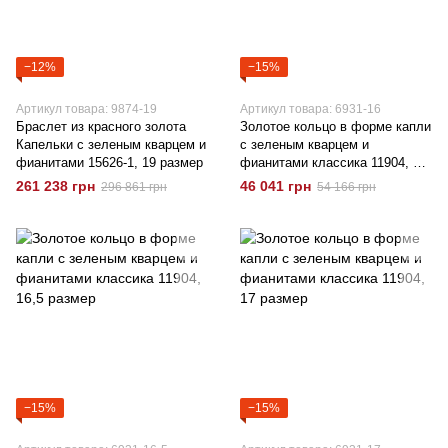
−12%
−15%
Артикул товара: 9874-19
Артикул товара: 6931-16
Браслет из красного золота
Золотое кольцо в форме капли
Капельки с зеленым кварцем и
с зеленым кварцем и
фианитами 15626-1, 19 размер
фианитами классика 11904, 16
размер
261 238 грн
46 041 грн
296 861 грн
54 166 грн
−15%
−15%