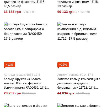
триллион и фианитом 11118,
триллион и фианитом 11118,
18,5 размер
19 размер
66 133 грн
66 133 грн
77 804 грн
77 804 грн
−12%
−12%
Артикул товара: 6884-17-5
Артикул товара: 6914-17-5
Кольцо Кружок из белого
Золотое кольцо композиция с
золота 585 с сапфиром и
дымчатым кварцем и
бриллиантами RA00459, 17,5
бриллиантами 11712, 17,5
размер
размер
28 297 грн
44 634 грн
32 155 грн
50 721 грн