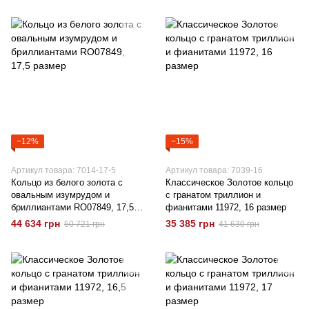
−12%
−15%
Артикул товара: 7014-17-5
Артикул товара: 7039-16
Кольцо из белого золота с
Классическое Золотое кольцо
овальным изумрудом и
с гранатом триллион и
бриллиантами RO07849, 17,5
фианитами 11972, 16 размер
размер
44 634 грн
35 385 грн
50 721 грн
41 630 грн