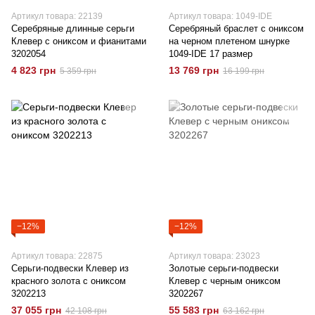
Артикул товара: 22139
Артикул товара: 1049-IDE
Серебряные длинные серьги
Серебряный браслет с ониксом
Клевер с ониксом и фианитами
на черном плетеном шнурке
3202054
1049-IDE 17 размер
4 823 грн
13 769 грн
5 359 грн
16 199 грн
−12%
−12%
Артикул товара: 22875
Артикул товара: 23023
Серьги-подвески Клевер из
Золотые серьги-подвески
красного золота с ониксом
Клевер с черным ониксом
3202213
3202267
37 055 грн
55 583 грн
42 108 грн
63 162 грн