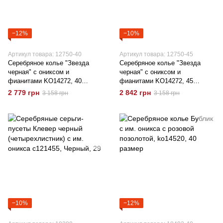
−12%
−10%
Артикул товара: 12750-40
Артикул товара: 12750-45
Серебряное колье "Звезда
Серебряное колье "Звезда
черная" с ониксом и
черная" с ониксом и
фианитами KO14272, 40
фианитами KO14272, 45
размер
размер
2 779 грн
2 842 грн
3 158 грн
3 158 грн
−10%
−12%