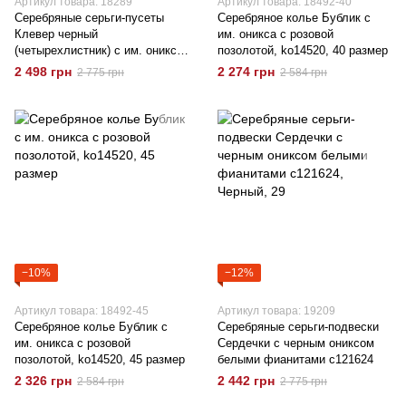
Артикул товара: 18289
Артикул товара: 18492-40
Серебряные серьги-пусеты
Серебряное колье Бублик с
Клевер черный
им. оникса с розовой
(четырехлистник) с им. оникса
позолотой, ko14520, 40 размер
c121455
2 498 грн
2 274 грн
2 775 грн
2 584 грн
−10%
−12%
Артикул товара: 18492-45
Артикул товара: 19209
Серебряное колье Бублик с
Серебряные серьги-подвески
им. оникса с розовой
Сердечки с черным ониксом
позолотой, ko14520, 45 размер
белыми фианитами c121624
2 326 грн
2 442 грн
2 584 грн
2 775 грн