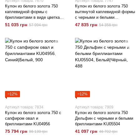
Артикул товара: 7670
Артикул товара: 7747
Кулон из белого золота 750
Кулон из белого золота 750
каплевидной формы с
вытянутой каплевидной формы
бриллиантами в виде цветка
с черными и белыми
KU07128
бриллиантами KU08462
51 035 грн
47 835 грн
57 994 грн
54 358 грн
−12%
−12%
Артикул товара: 7834
Артикул товара: 7909
Кулон из белого золота 750 с
Кулон из белого золота 750
сапфиром овал и
Дельфин с черными и белыми
бриллиантами KU04956
бриллиантами KU05504
75 794 грн
41 097 грн
86 130 грн
46 702 грн