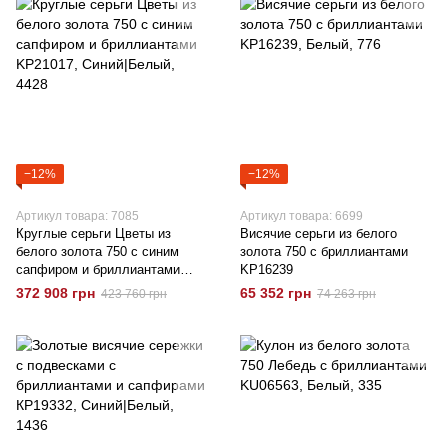
−12%
−12%
Артикул товара: 7085
Артикул товара: 6699
Круглые серьги Цветы из
Висячие серьги из белого
белого золота 750 с синим
золота 750 с бриллиантами
сапфиром и бриллиантами
KP16239
KP21017
372 908 грн
65 352 грн
423 760 грн
74 263 грн