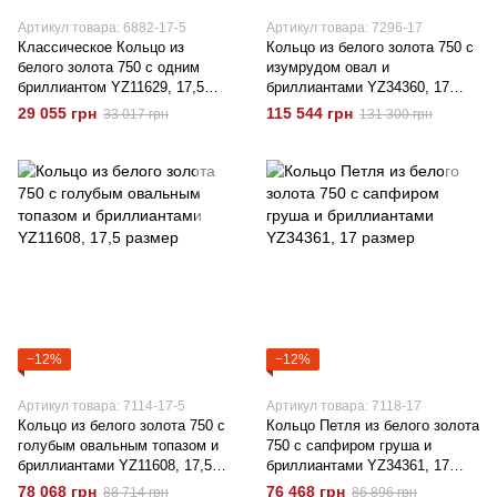
Артикул товара: 6882-17-5
Артикул товара: 7296-17
Классическое Кольцо из
Кольцо из белого золота 750 с
белого золота 750 с одним
изумрудом овал и
бриллиантом YZ11629, 17,5
бриллиантами YZ34360, 17
размер
размер
29 055 грн
115 544 грн
33 017 грн
131 300 грн
−12%
−12%
Артикул товара: 7114-17-5
Артикул товара: 7118-17
Кольцо из белого золота 750 с
Кольцо Петля из белого золота
голубым овальным топазом и
750 с сапфиром груша и
бриллиантами YZ11608, 17,5
бриллиантами YZ34361, 17
размер
размер
78 068 грн
76 468 грн
88 714 грн
86 896 грн