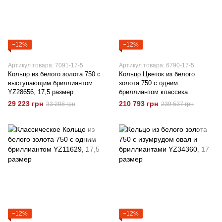
−12%
−12%
Артикул товара: 7091-17-5
Артикул товара: 6790-17-5
Кольцо из белого золота 750 с
Кольцо Цветок из белого
выступающим бриллиантом
золота 750 с одним
YZ28656, 17,5 размер
бриллиантом классика
YZ23938, 17,5 размер
29 223 грн
210 793 грн
33 208 грн
239 537 грн
−12%
−12%