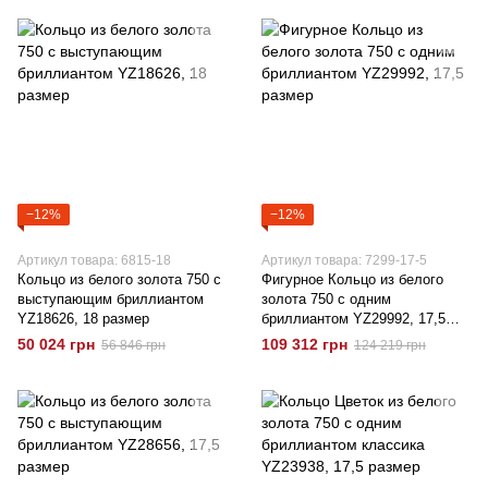
−12%
−12%
Артикул товара: 6815-18
Артикул товара: 7299-17-5
Кольцо из белого золота 750 с
Фигурное Кольцо из белого
выступающим бриллиантом
золота 750 с одним
YZ18626, 18 размер
бриллиантом YZ29992, 17,5
размер
50 024 грн
109 312 грн
56 846 грн
124 219 грн