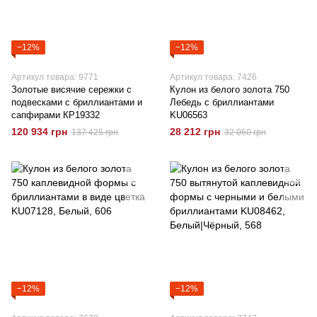
−12%
−12%
Артикул товара: 9771
Артикул товара: 7426
Золотые висячие сережки с
Кулон из белого золота 750
подвесками с бриллиантами и
Лебедь с бриллиантами
сапфирами КР19332
KU06563
120 934 грн
28 212 грн
137 425 грн
32 060 грн
−12%
−12%