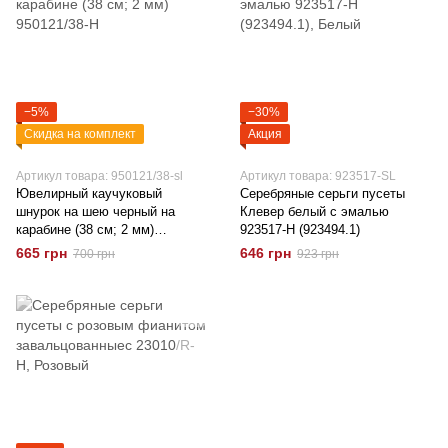
−5%
−30%
Скидка на комплект
Акция
Артикул товара: 950121/38-sl
Артикул товара: 923517-SL
Ювелирный каучуковый
Серебряные серьги пусеты
шнурок на шею черный на
Клевер белый с эмалью
карабине (38 см; 2 мм)
923517-H (923494.1)
950121/38-H
665 грн
646 грн
700 грн
923 грн