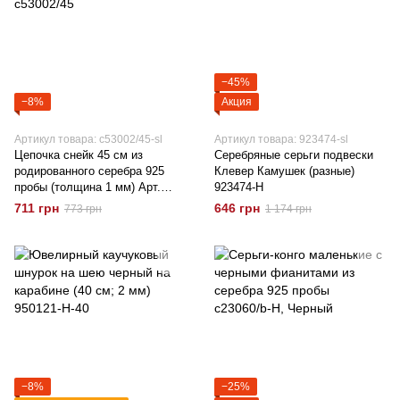
−45%
−8%
Акция
Артикул товара: с53002/45-sl
Артикул товара: 923474-sl
Цепочка снейк 45 см из
Серебряные серьги подвески
родированного серебра 925
Клевер Камушек (разные)
пробы (толщина 1 мм) Арт.
923474-Н
с53002/45
711 грн
646 грн
773 грн
1 174 грн
−8%
−25%