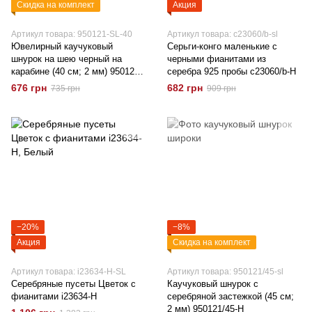
Скидка на комплект
Акция
Артикул товара: 950121-SL-40
Артикул товара: c23060/b-sl
Ювелирный каучуковый
Серьги-конго маленькие с
шнурок на шею черный на
черными фианитами из
карабине (40 см; 2 мм) 950121-
серебра 925 пробы c23060/b-H
Н-40
676 грн
682 грн
735 грн
909 грн
−20%
−8%
Акция
Скидка на комплект
Артикул товара: i23634-H-SL
Артикул товара: 950121/45-sl
Серебряные пусеты Цветок с
Каучуковый шнурок с
фианитами i23634-H
серебряной застежкой (45 см;
2 мм) 950121/45-H