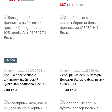
1 106 грн
1 383 грн
687 грн
747 грн
Видео
1
Артикул товара: 910597/01-sl
Артикул товара: с23039-H1
Кольцо серебряное с
Серебряные серьги-каффы
фианитом (кубический
Дорожки белые с фианитами
цирконий) родированное 925
с23039-H-1
пробы Арт. 910597/01
700 грн
1 130 грн