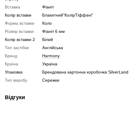
Вставка
Фіаніт
Колір вставки
Блакитний"КолірТіффані"
Форма вставки
Коло
Розмір вставки
Фіаніт 6 мм
Колір вставки 2
Білий
Тип застібки
Англійська
Бренд
Harmony
Країна
Україна
Упаковка
Брендована картонна коробочка SilverLand
Тип виробу
Сережки
Відгуки