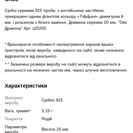
Срібні сережки 925 проби, з англійською застібкою,
прикрашені одним фіанітом кольору «Тіффані» діаметром 6
мм. і розсипом з білого каміння. Довжина сережки 20 мм. "Око
Дракона" Арт. з20205.
* Враховуючи особливості налаштування екранів ваших
пристроїв, колір виробу, наведеного на сайті, може незначно
відрізнятися від реального.
* * Зазначені розміри виробу на сайті можуть відрізнятися в
реальності на незначні частки мм, через штучне виготовлення.
Характеристики
Матеріал
Срібло 925
виробу
Вага, грамм≈
3,15 г
Покриття
Родій
Параметри
Висота 20 мм
виробу