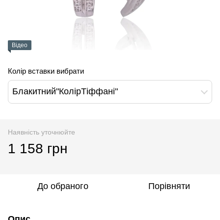
Відео
Колір вставки вибрати
Блакитний"КолірТіффані"
Наявність уточнюйте
1 158 грн
До обраного
Порівняти
Опис