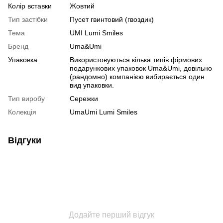
Колір вставки
Жовтий
Тип застібки
Пусет гвинтовий (гвоздик)
Тема
UMI Lumi Smiles
Бренд
Uma&Umi
Упаковка
Використовуються кілька типів фірмових
подарункових упаковок Uma&Umi, довільно
(рандомно) компанією вибирається один
вид упаковки.
Тип виробу
Сережки
Колекція
UmaUmi Lumi Smiles
Відгуки
Додайте перший відгук