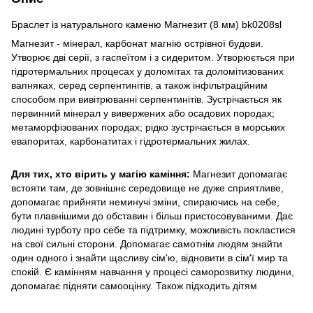
Браслет із натурального каменю Магнезит (8 мм) bk0208sl
Магнезит - мінерал, карбонат магнію острівної будови.
Утворює дві серії, з гаспеїтом і з сидеритом. Утворюється при
гідротермальних процесах у доломітах та доломітизованих
вапняках, серед серпентинітів, а також інфільтраційним
способом при вивітрюванні серпентинітів. Зустрічається як
первинний мінерал у вивержених або осадових породах;
метаморфізованих породах; рідко зустрічається в морських
евапоритах, карбонатитах і гідротермальних жилах.
Для тих, хто вірить у магію каміння:
Магнезит допомагає
встояти там, де зовнішнє середовище не дуже сприятливе,
допомагає прийняти неминучі зміни, спираючись на себе,
бути плавнішими до обставин і більш пристосовуваними. Дає
людині турботу про себе та підтримку, можливість покластися
на свої сильні сторони. Допомагає самотнім людям знайти
один одного і знайти щасливу сім'ю, відновити в сім'ї мир та
спокій. Є камінням навчання у процесі саморозвитку людини,
допомагає підняти самооцінку. Також підходить дітям