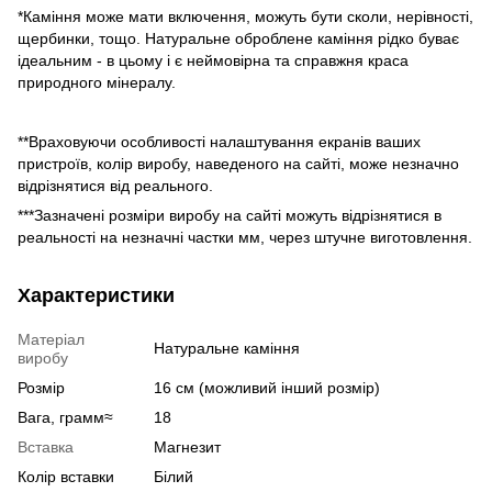
*Каміння може мати включення, можуть бути сколи, нерівності,
щербинки, тощо. Натуральне оброблене каміння рідко буває
ідеальним - в цьому і є неймовірна та справжня краса
природного мінералу.
**Враховуючи особливості налаштування екранів ваших
пристроїв, колір виробу, наведеного на сайті, може незначно
відрізнятися від реального.
***Зазначені розміри виробу на сайті можуть відрізнятися в
реальності на незначні частки мм, через штучне виготовлення.
Характеристики
Матеріал
Натуральне каміння
виробу
Розмір
16 см (можливий інший розмір)
Вага, грамм≈
18
Вставка
Магнезит
Колір вставки
Білий